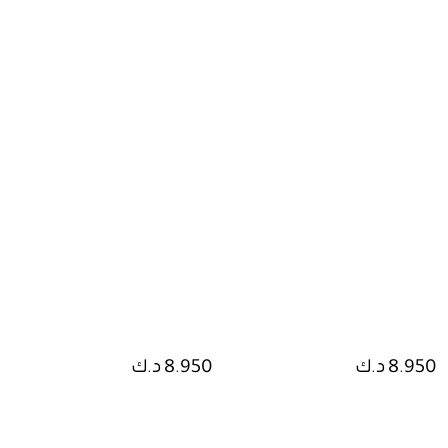
8.950 د.ك
8.950 د.ك