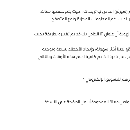
م (سيرفر) الخاص ب تريندات ، حيث يتم حفظها هناك.
وقع، الصفحات التي قمت بعرضها، عنوان IP، العنوان الإلكتروني URL الذي قادك إلى تريندات، كم المعلومات المخزنة ونوع المتصفح
بمجرد حصولنا على كافة هذه المعلومات، يتم حذف كافة عناوين IP أو تحويلها إلى عناوين مجهولة المصدر. ويعني تجهيل المصدر أو الهوية أن عنوان IP الخاص بك قد تم تغييره بطريقة بحيث
دينا أكثر سهولة، وإيجاد الأخطاء بسرعة وتوجيه
ل من قدرة الخادم كافية لدعم هذه الأوقات وبالتالي
رهم للتسويق الإلكتروني."
"تواصل معنا" الموجودة أسفل الصفحة على النسخة