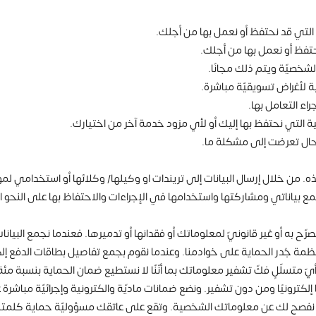
ن خلال إرسال البيانات إلى تريندات او وكيلها/ وكلائها أو استخدامي لم
مع بياناتي ومشاركتها واستخدامها في الإجراءات والاحتفاظ بها على النح
مصرّح به أو غير قانونيّ لمعلوماتك أو فقدانها أو تدميرها. فعندما نجمع الب
ة جُدر الحماية على خوادمنا. وعندما نقوم بجمع تفاصيل بطاقات الدفع إلكتر
SS ). فيصعب بالتّالي على أيّ متسلّلٍ فكّ تشفير معلوماتك بما أنّنّا لا نستطيع ضمان الح
إلكترونيًا ومن دون تشفير. ونضع ضمانات ماديّة والكترونية وإجرائيّة مباشر
ل أن نفصح لك عن معلوماتك الشخصية. وتقع على عاتقك مسؤوليّة حماية كلمتك 