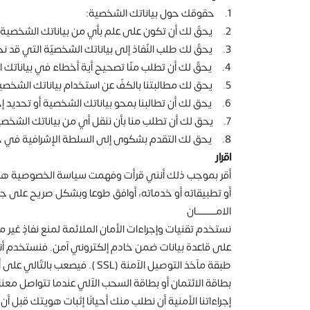
1. حقوقك حول بياناتك الشخصية:
2. يحقّ لك أن تكون على علم بأي من بياناتك الشخصية التي قد نحتفظ أو نعمل بها من أجلك.
3. يحقّ لك طلب النّفاذ إلى بياناتك الشخصيّة التي قد نحتفظ أو نعمل بها من أجلك.
4. يحقّ لك أن تطلب منّا تصحيح أية أخطاء في بياناتك الشخصيّة ويتم ذلك مجانًا.
5. يحق لك مطالبتنا بالكفّ عن استخدام بياناتك الشخصية لأغراض تسويقيّة مباشرة.
6. يحق لك أن تطالبنا بمحو بياناتك الشخصية أو تحديد إجراء التعامل بها.
7. يحق لك أن تطلب منا بأن ننقل أي من بياناتك الشخصية التي نحتفظ بها إليك أو لأي مزود خدمة آخر من اختيارك.
8. يحق لك التقدم بشكوى إلى السلطة الإشرافية في حال تعرضت إلى مشكلة ما.
اقرار
أقر بموجب ذلك أنني قرأت وفهمت سياسة الخصوصية هذه. م
أو تطبيقاته أو خدماته، أوافق طوعا وبشكل صريح على ج
الامــــــــــــــان
نستخدم تقنيات وإجراءات الأمان الملائمة لمنع نفاذٍ غير 
على قاعدة بيانات ضمن خادم إلكتروني آمن. فنستخدم أنظم
طبقة مآخذ التوصيل الآمنة (L
بطاقة الائتمان أو بطاقة السحب الآلي عندما تتواصل معنا 
إجراءاتنا الأمنية أن نطلب منك أحيانًا إثبات هويتك قب