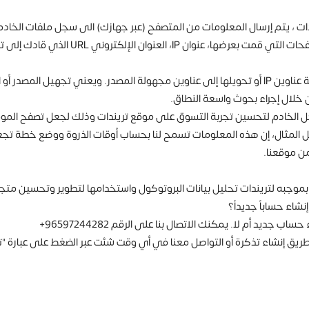
دات ، يتم إرسال المعلومات من المتصفح (عبر جهازك) الى سجل ملفات الخاد
وهذه المعلومات تضم: الوقت والتاريخ لزيارة الم
 خلال إجراء بحوث واسعة النطاق.
الخادم لتحسين تجربة التسوق على موقع تريندات وذلك لجعل تصفح الموقع ل
يل المثال، إن هذه المعلومات تسمح لنا بحساب أوقات الذروة ووضع خطة تجع
من موقعنا.
موجبه لتريندات تحليل بيانات البروتوكول واستخدامها لتطوير وتحسين متج
اء حساباً جديداً؟
ديد أم لا. يمكنك الاتصال بنا على الرقم 96597244282+
طريق إنشاء تذكرة أو التواصل معنا في أي وقت شئت عبر الضغط على عبارة 