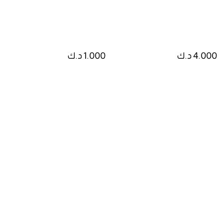
4.000 د.ك
1.000 د.ك