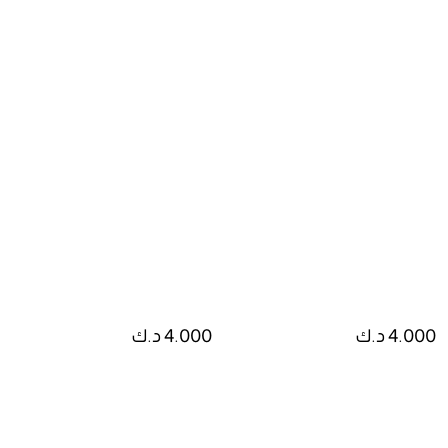
4.000 د.ك
4.000 د.ك