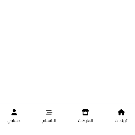
تريندات
الماركات
الاقسام
حسابي
4.000 د.ك
4.000 د.ك