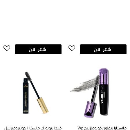
اشتر الان
اشتر الان
ماسكارا ريفلون فولومازينج Wp
فيـدا نيويورك ماسكارا كونتروفيرشل