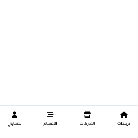
تريندات
الماركات
الاقسام
حسابي
5.750 د.ك
8.000 د.ك