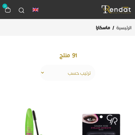
0
الرئيسية
/
ماسكارا
91
منتج