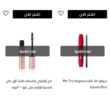
اشتر الان
اشتر الان
نفذت الكمية
نفذت الكمية
دييغو دالا بالما مجموعة My Toy
ناج أولياري ماسكارا كليك أون مي
Boy ماسكارا
إكسترا فوليم لش غرو – أسود