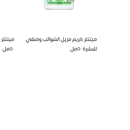
ميتتلر كريم مزيل الشوائب ومنقي
ميتتلر 
للبشرة ٥٠مل
٥٠مل