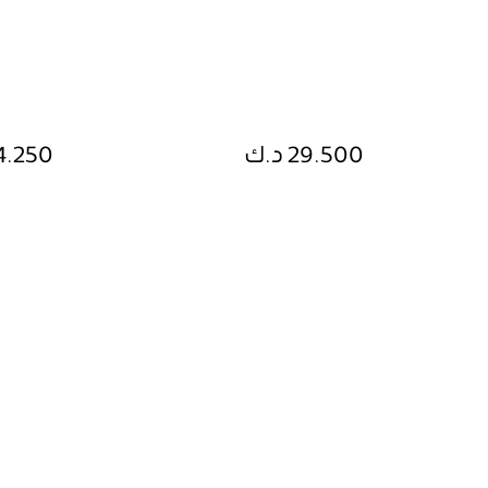
29.500 د.ك
24.250 د