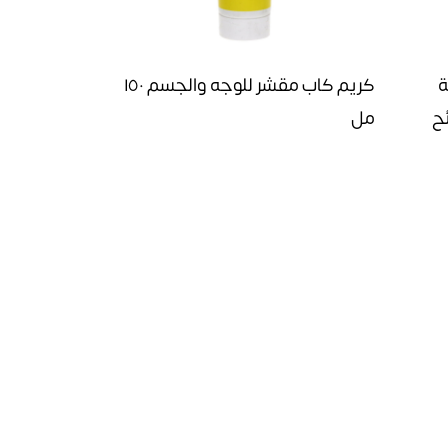
ة
كريم كاب مقشر للوجه والجسم ١٥٠
حم ٦ شرائح
مل