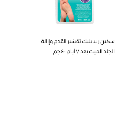
سكين ريبابليك تقشير القدم وإزالة
الجلد الميت بعد ٧ أيام ٤٠جم