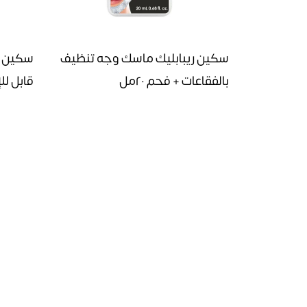
سكين ريبابليك ماسك وجه تنظيف
سكين ر
بالفقاعات + فحم ٢٠مل
قابل للإزالة ٣ 