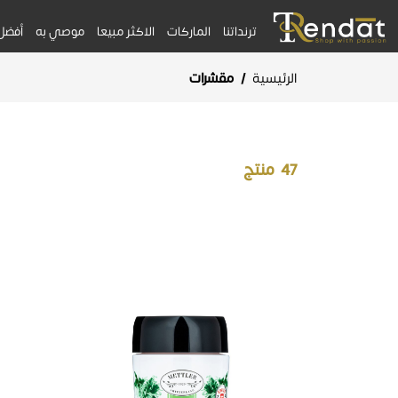
ترنداتنا
الماركات
الاكثر مبيعا
موصي به
أفضل
الرئيسية
/
مقشرات
47
منتج