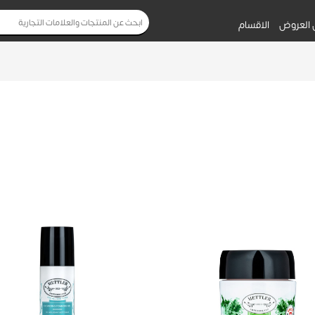
 العروض
الاقسام