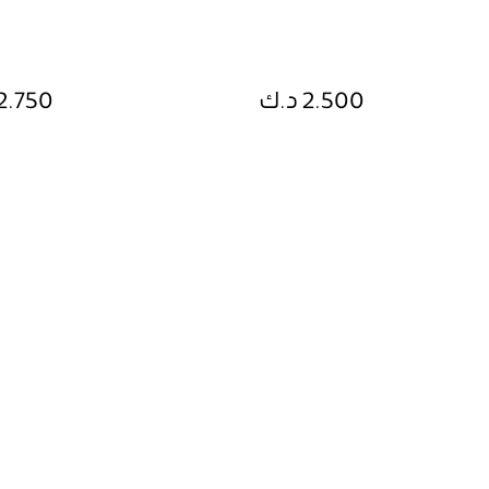
2.500 د.ك
2.750 د.ك