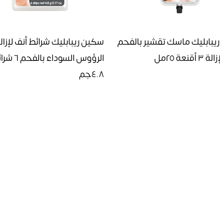
يبابليك ماسك تقشير بالفحم
سكين ريبابليك شرائط أنف لإزال
أقنعة ٢٥مل
الرؤوس السوداء بالف
٤.٨جم