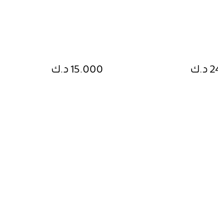
.ك
15.000 د.ك