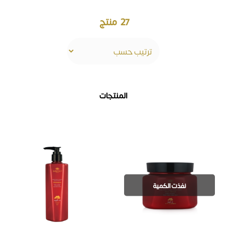
27
منتج
المنتجات
نفذت الكمية