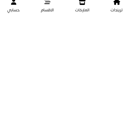
اشتر الان
اشتر الان
تريندات
الماركات
الاقسام
حسابي
بياناتنا
الصفحات
67661731
الرئيسية
67661731
سياسة الخصوصية