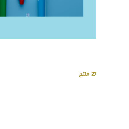
27
منتج