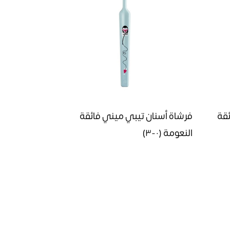
ئقة
فرشاة أسنان تيبي ميني فائقة
النعومة (٠-٣)