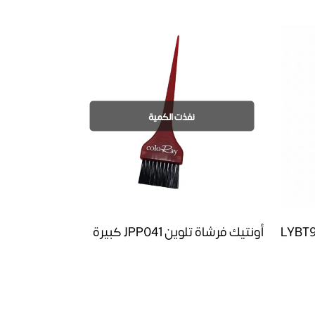
نفذت الكمية
أونتيك فرشاة تلوين JPP041 كبيرة