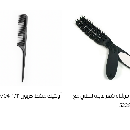
 فرشاة شعر قابلة للطي مع
أونتيك مشط كربون LYBT9704-1711