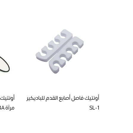
أونتيك فاصل أصابع القدم للباديكير
أونتيك
SL-1
مرآة 5228A