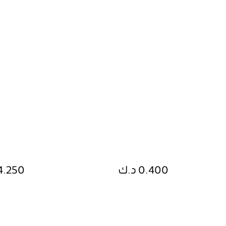
0.400 د.ك
4.250 د.ك