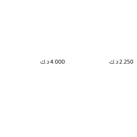
2.250 د.ك
4.000 د.ك