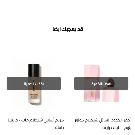
قد يعجبك ايضا
نفذت الكمية
نفذت الكمية
أحمر الخدود السائل شيجلام كولور
كريم أساس شيجلام مات - فانيليا
بلوم - نايت درايف
دافئة