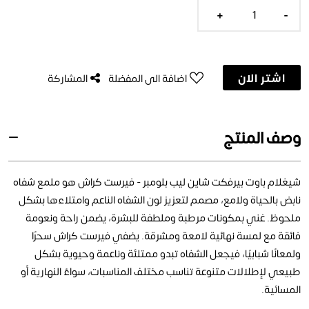
+
-
اشتر الان
اضافة الى المفضلة
المشاركة
وصف المنتج
شيغلام باوت بيرفكت شاين ليب بلومبر - فيرست كراش هو ملمع شفاه
نابض بالحياة ولامع، مصمم لتعزيز لون الشفاه الناعم وامتلاءها بشكل
ملحوظ. غني بمكونات مرطبة وملطفة للبشرة، يضمن راحة ونعومة
فائقة مع لمسة نهائية لامعة ومشرقة. يضفي فيرست كراش سحرًا
ولمعانًا شبابيًا، فيجعل الشفاه تبدو ممتلئة وناعمة وحيوية بشكل
طبيعي لإطلالات متنوعة تناسب مختلف المناسبات، سواءً النهارية أو
المسائية.