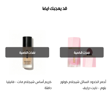
قد يعجبك ايضا
نفذت الكمية
نفذت الكمية
أحمر الخدود السائل شيجلام كولور
كريم أساس شيجلام مات - فانيليا
بلوم - نايت درايف
دافئة