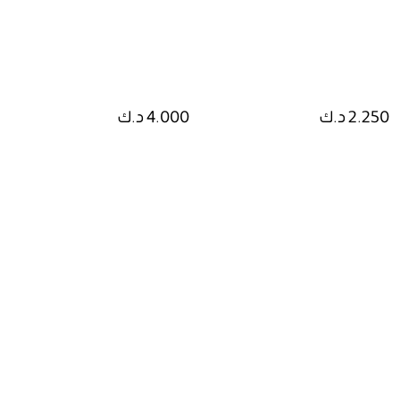
2.250 د.ك
4.000 د.ك