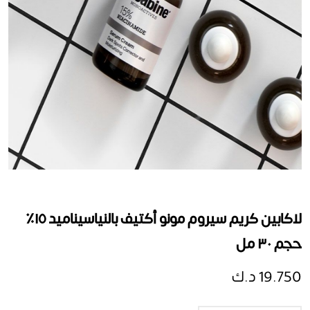
لاكابين كريم سيروم مونو أكتيف بالنياسيناميد ١٥٪‏
حجم ٣٠ مل
19.750 د.ك