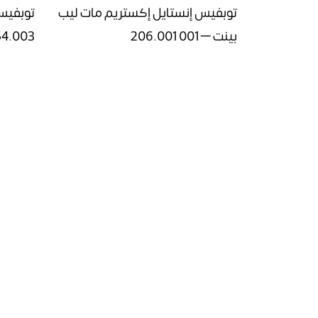
توبفيس إنستايل إكستريم مات ليب
بينت – 001 206.001
54.003