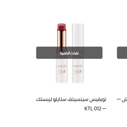
نفذت الكمية
يش –
توبفيس سينسيتف ستايلو ليبستك
– 012 KTL