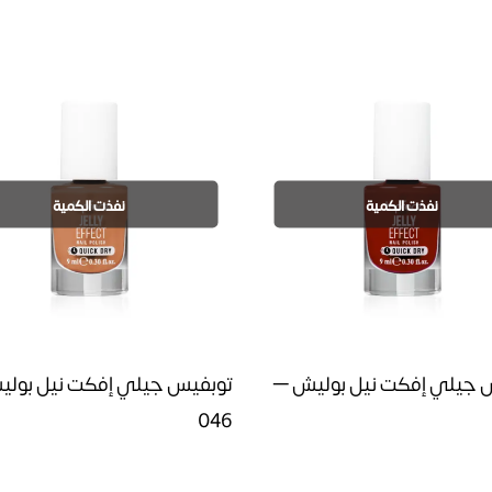
نفذت الكمية
نفذت الكمية
 جيلي إفكت نيل بوليش –
توبفيس جيلي إفكت نيل بول
046