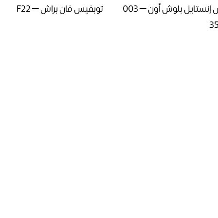
توبفيس إنستايل بلوش أون – 003
توبفيس فان براش – F22
3