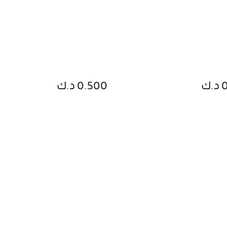
ك
0.500 د.ك