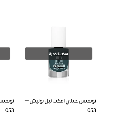
نفذت الكمية
توبفيس جيلي إفكت نيل بوليش –
توبفيس
053
053