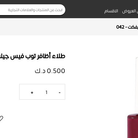
 العروض
الاقسام
ت - 042
طلاء أظافر توب فيس جيلي إ
0.500 د.ك
+
-