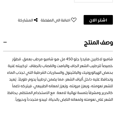
اشتر الان
اضافة الى المفضلة
المشاركة
وصف المنتج
شامبو لاكابين هايدرا جلو 450 مل هو شامبو مرطب بعمق، مُطوّر
خصيصاً لترطيب الشعر الجاف والباهت والمُصاب بالجفاف. تركيبته غنية
بحمض الهيالورونيك والبانثينول والسكريات المُرطبة التي تجذب الماء
وتحافظ عليه داخل ألياف الشعر، مما يضمن ترطيباً يدوم طويلاً. يُعيد
للشعر نعومته، ويعزز مرونته، ويُعزز لمعانه الطبيعي، فيتركه ناعماً
كالحرير ومشرقاً بلمسة نهائية لامعة. مع الاستخدام المنتظم، يحافظ
الشعر على نعومته ولمعانه النابض بالحياة، ليبدو متجدداً وحيوياً.