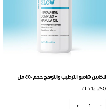
لاكابين شامبو الترطيب والتوهج حجم ٤٥٠ مل
12.250 د.ك
+
-