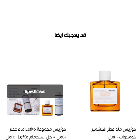
قد يعجبك ايضا
نفذت الكمية
كورّيس ماء عطر الكشمير
كورّيس مجموعة Lefko ماء عطر
كومكوات ١٠٠مل
٥٠مل + جل استحمام Lefko ٢٥٠مل