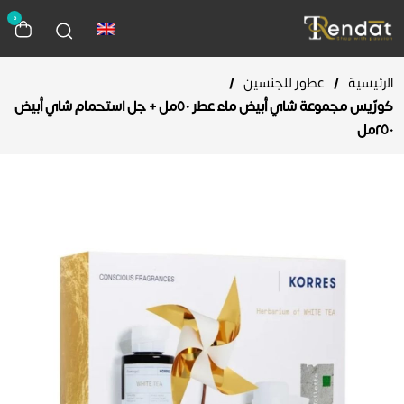
0
الرئيسية
/
عطور للجنسين
/
كورّيس مجموعة شاي أبيض ماء عطر ٥٠مل + جل استحمام شاي أبيض
٢٥٠مل