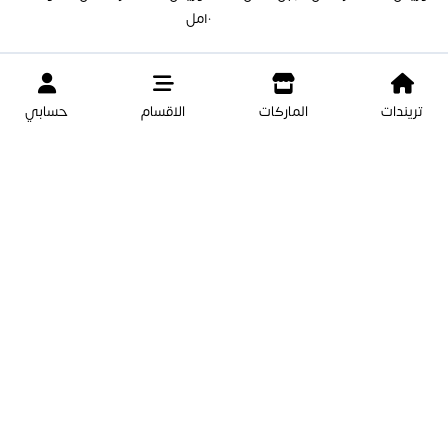
١٠مل
تريندات
الماركات
الاقسام
حسابي