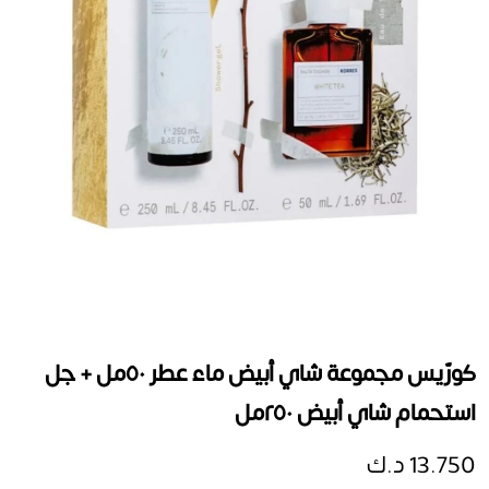
كورّيس مجموعة شاي أبيض ماء عطر ٥٠مل + جل
استحمام شاي أبيض ٢٥٠مل
13.750 د.ك