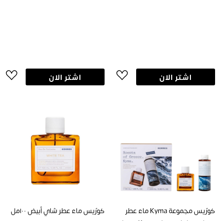
اشتر الان
اشتر الان
كورّيس مجموعة Kyma ماء عطر
كورّيس ماء عطر شاي أبيض ١٠٠مل