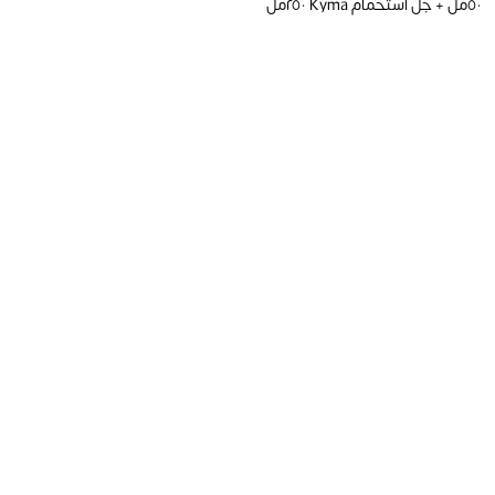
٥٠مل + جل استحمام Kyma ٢٥٠مل