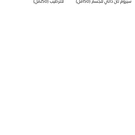
سيروم تان ذاتي للجسم (150مل)
للترطيب (250مل)