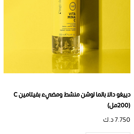
دييغو دالا بالما لوشن منشط ومضيء بفيتامين C
(200مل)
7.750 د.ك