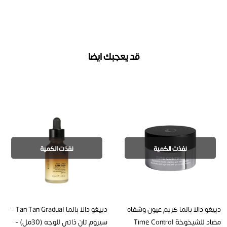
قد يعجبك ايضا
نفذت الكمية
نفذت الكمية
دييغو دالا بالما كريم عيون وشفاه
دييغو دالا بالما Tan Tan Gradual -
مضاد للشيخوخة Time Control
سيروم تان ذاتي للوجه (30مل) -