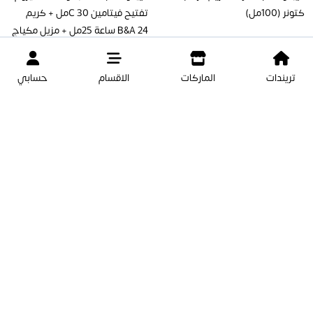
كتونر (100مل)
تفتيح فيتامين C 30مل + كريم
B&A 24 ساعة 25مل + مزيل مكياج
IG للوجه والعينين 50مل + TBC)
تريندات
الماركات
الاقسام
حسابي