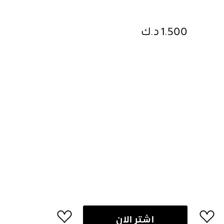
1.500 د.ك
اشتر الان