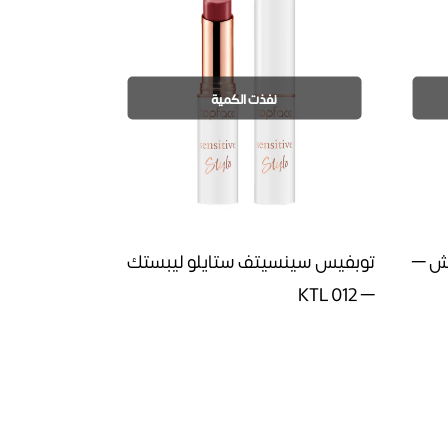
نفذت الكمية
يش –
توبفيس سينسيتف ستايلو ليبستك
– 012 KTL