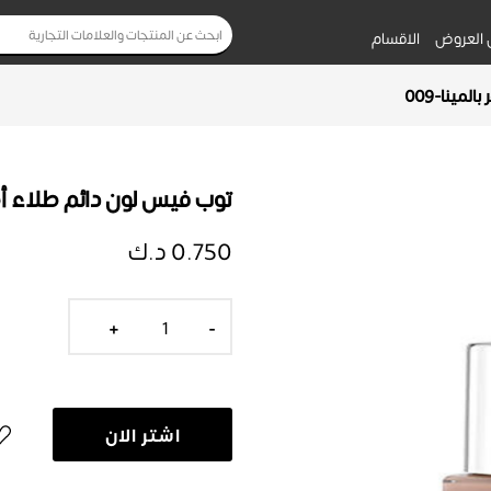
 العروض
الاقسام
مينا-009
توب فيس لون دائم طلاء أظافر
0.750 د.ك
+
-
اشتر الان