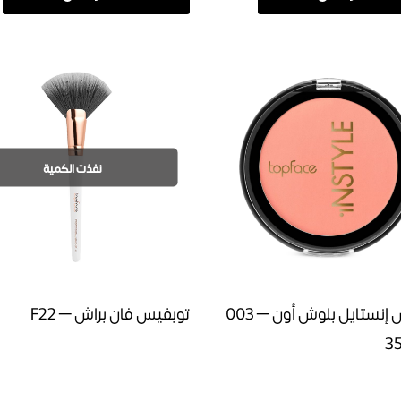
نفذت الكمية
توبفيس إنستايل بلوش أون – 003
توبفيس فان براش – F22
3