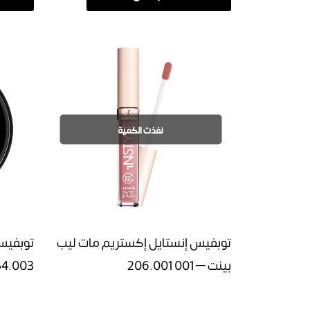
نفذت الكمية
توبفيس إنستايل إكستريم مات ليب
بينت – 001 206.001
54.003