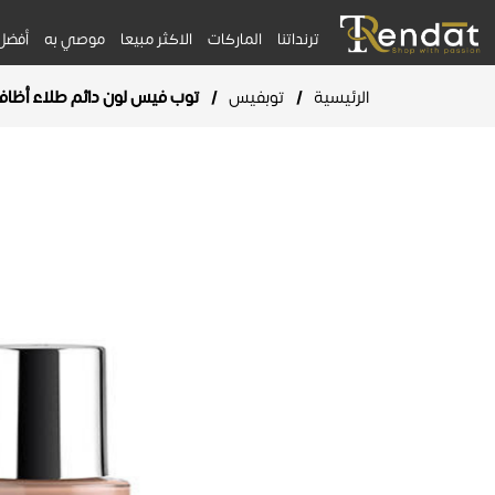
ترنداتنا
الماركات
الاكثر مبيعا
موصي به
أفضل
الرئيسية
/
توبفيس
/
توب فيس لون دائم طلاء أظافر بال