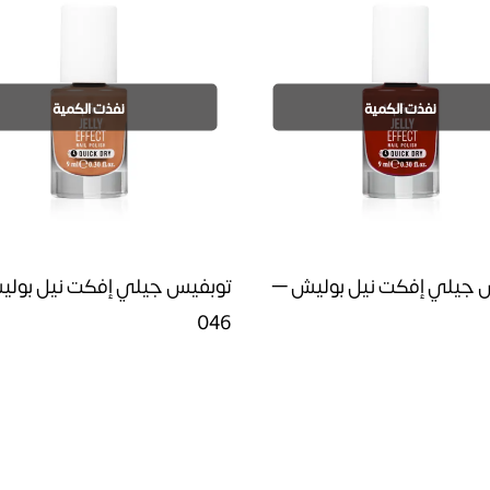
نفذت الكمية
نفذت الكمية
 جيلي إفكت نيل بوليش –
توبفيس جيلي إفكت نيل بول
046