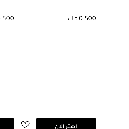
0.500 د.ك
0.500 د.
اشتر الان