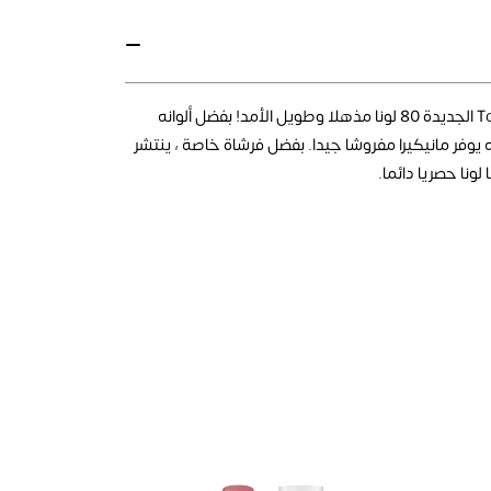
تقدم سلسلة Top Face Lasting Color الجديدة 80 لونا مذهلا وطويل الأمد! بفضل ألوانه
 يوفر مانيكيرا مفروشا جيدا. بفضل فرشاة خاصة ، ينتشر
لونا حصريا دائما.