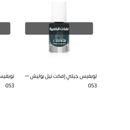
نفذت الكمية
توبفيس جيلي إفكت نيل بوليش –
توبفيس
053
053