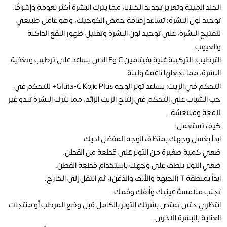
الجلد الميتة وتعزيز تجديد الخلايا، مما يترك البشرة أكثر نعومة وإشراقًا.
توحيد لون البشرة: تساعد إضافة حمض الكوجيك، وهو عامل طبيعي
لتفتيح البشرة، على توحيد لون البشرة وتقليل ظهور البقع الداكنة
والعيوب.
الترطيب: التركيبة غنية بفيتامين C وE الذي يساعد على ترطيب وتغذية
البشرة، مما يجعلها ناعمة ولينة.
التحكم في الزيت: يساعد تونر الوجه Gluta-C Kojic Plus+ للتحكم في
حب الشباب على التحكم في إنتاج الزيت الزائد، مما يترك البشرة تبدو غير
لامعة ومنتعشة.
كيف تستعمل:
ابدأ بغسل وجهك بمنظف الوجه المفضل لديك.
ضعي كمية صغيرة من التونر على قطعة من القطن.
ضعي التونر بلطف على وجهك باستخدام قطعة القطن.
ابدأ بمنطقة T (الجبهة والأنف والذقن)، ثم انتقل إلى الخارج.
تجنب ملامسة عينيك وأنفك وفمك.
انتظري حتى تمتص بشرتك التونر بالكامل قبل وضع المرطب أو منتجات
العناية بالبشرة الأخرى.