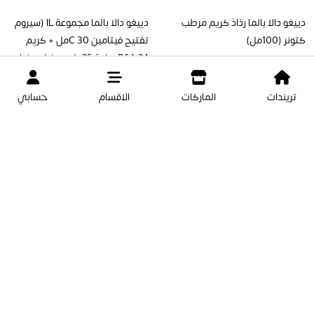
دييغو دالا بالما رذاذ كريم مرطب
دييغو دالا بالما مجموعة IL (سيروم
كتونر (100مل)
تفتيح فيتامين C 30مل + كريم
B&A 24 ساعة 25مل + مزيل مكياج
IG للوجه والعينين 50مل + TBC)
تريندات
الماركات
الاقسام
حسابي