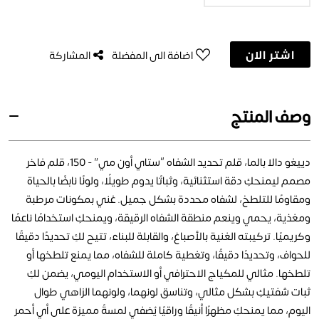
اشتر الان
اضافة الى المفضلة
المشاركة
وصف المنتج
دييغو دالا بالما، قلم تحديد الشفاه “ستاي أون مي” - 150، قلم فاخر
مصمم ليمنحكِ دقة استثنائية، وثباتًا يدوم طويلًا، ولونًا نابضًا بالحياة
ومقاومًا للتلطخ، لشفاه محددة بشكل جميل. غني بمكونات مرطبة
ومغذية، يحمي وينعم منطقة الشفاه الرقيقة، ويمنحكِ استخدامًا ناعمًا
وكريميًا. تركيبته الغنية بالأصباغ، والقابلة للبناء، تتيح لكِ تحديدًا دقيقًا
للحواف، وتحديدًا دقيقًا، وتغطية كاملة للشفاه، مما يمنع تلطخها أو
تلطخها. مثالي للمكياج الاحترافي أو الاستخدام اليومي، يضمن لكِ
ثبات شفتيكِ بشكل مثالي، وتناسق لونهما، ولونهما الزاهي طوال
اليوم، مما يمنحكِ مظهرًا أنيقًا وراقيًا يُضفي لمسةً مميزة على أي أحمر