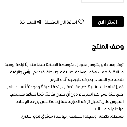
اشتر الان
اضافة الى المفضلة
المشاركة
وصف المنتج
توفر وسادة بريشوس هيربال متوسطة الصلابة دعمًا متوازنًا لراحة يومية
مثالية. صُممت هذه الوسادة بصلابة متوسطة، فتدعم الرأس والرقبة
بلطف مع السماح بحركة طبيعية أثناء النوم.
مُعززة بنفحات عشبية خفيفة، تُضفي رائحةً لطيفةً ومهدئةً تُساعد على
خلق بيئة نوم أكثر استرخاءً دون أن تكون نفاذة. كما يُساعد تصميمها
المُهوى على تقليل تراكم الحرارة، مما يُحافظ على برودة الوسادة
وراحتها طوال الليل.
بسيطة، داعمة، وسهلة التنظيف، إنها خيارٌ موثوقٌ لنومٍ هانئ.