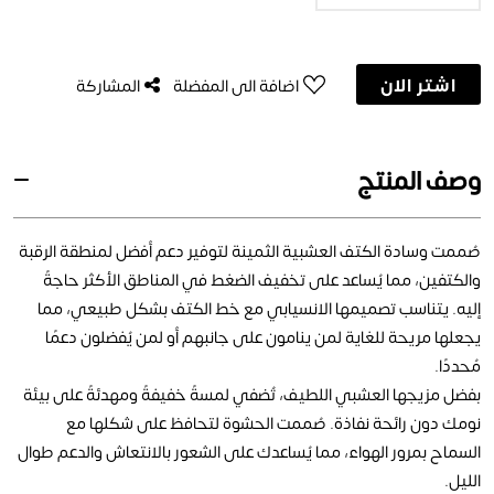
اشتر الان
اضافة الى المفضلة
المشاركة
وصف المنتج
صُممت وسادة الكتف العشبية الثمينة لتوفير دعم أفضل لمنطقة الرقبة
والكتفين، مما يُساعد على تخفيف الضغط في المناطق الأكثر حاجةً
إليه. يتناسب تصميمها الانسيابي مع خط الكتف بشكل طبيعي، مما
يجعلها مريحة للغاية لمن ينامون على جانبهم أو لمن يُفضلون دعمًا
مُحددًا.
بفضل مزيجها العشبي اللطيف، تُضفي لمسةً خفيفةً ومهدئةً على بيئة
نومك دون رائحة نفاذة. صُممت الحشوة لتحافظ على شكلها مع
السماح بمرور الهواء، مما يُساعدك على الشعور بالانتعاش والدعم طوال
الليل.