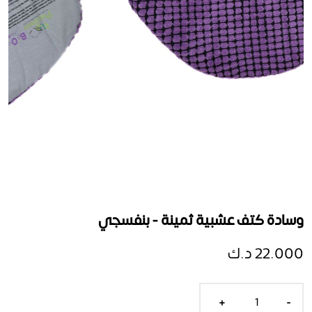
وسادة كتف عشبية ثمينة - بنفسجي
22.000 د.ك
+
-