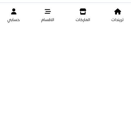
تريندات
الماركات
الاقسام
حسابي
17.000 د.ك
17.000 د.ك