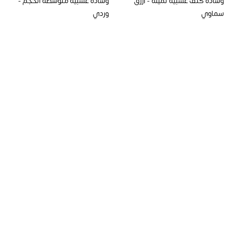
وسادة كتف عشبية ثمينة - أزرق
وسادة عشبية متوسطة الحجم -
سماوي
وردي